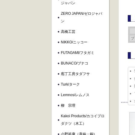
ジャパン
ZERO JAPAN/ゼロジャパ
ン
高橋工芸
ブ
NIKKO/ニッコー
FUTAGAMI/フタガミ
BUNACO/ブナコ
庖丁工房タダフサ
Turk/ターク
Lemnos/レムノス
柳 宗理
Kakoi Products/カコイプロ
ダクツ（木工）
小野裕康（真鍮・銅）