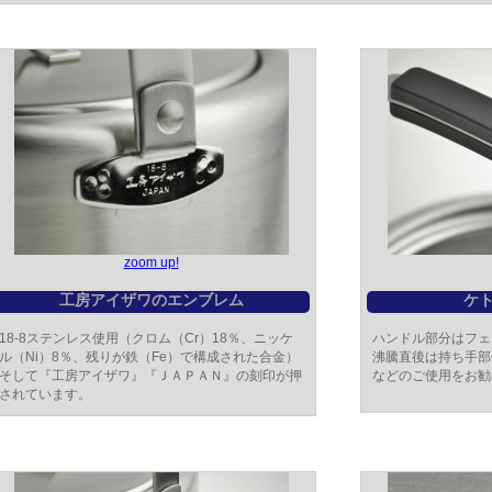
zoom up!
工房アイザワのエンブレム
ケ
18-8ステンレス使用（クロム（Cr）18％、ニッケ
ハンドル部分はフェ
ル（Ni）8％、残りが鉄（Fe）で構成された合金）
沸騰直後は持ち手部
そして『工房アイザワ』『ＪＡＰＡＮ』の刻印が押
などのご使用をお勧
されています。