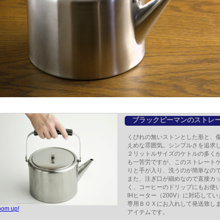
ブラックピーマンのストレー
くびれの無いストンとした形と、
えめな雰囲気。シンプルさを追求
２リットルサイズのケトルの多く
も一苦労ですが、このストレート
りと手が入り、洗うのが簡単なの
また、注ぎ口が細めなので直接カ
く、コーヒーのドリップにもお使
IHヒーター（200V）に対応してい
専用ＢＯＸにお入れして発送致し
oom up!
アイテムです。