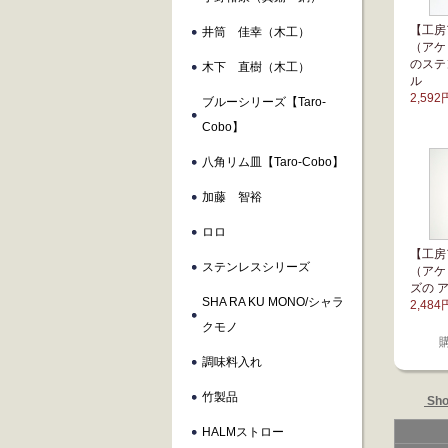
【工房
井筒 佳幸（木工）
（アケ
のステ
木下 直樹（木工）
ル
2,592
ブルーシリーズ【taro-
Cobo】
八角リム皿【taro-Cobo】
加藤 智裕
ロロ
【工房
ステンレスシリーズ
（アケ
ズの 
SHA RA KU MONO/シャラ
2,484
クモノ
調味料入れ
竹製品
Sho
HALMストロー