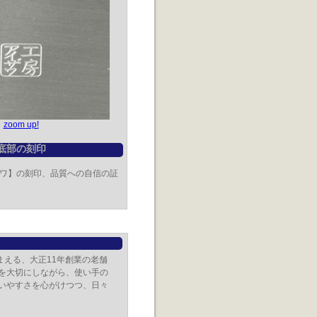
zoom up!
底部の刻印
ワ】の刻印、品質への自信の証
える、大正11年創業の老舗
を大切にしながら、使い手の
いやすさを心がけつつ、日々