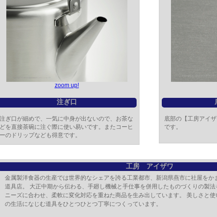
zoom up!
注ぎ口
注ぎ口が細めで、一気に中身が出ないので、お茶な
底部の【工房アイザ
どを直接茶碗に注ぐ際に使い易いです。またコーヒ
です。
ーのドリップなども得意です。
工房 アイザワ
金属製洋食器の生産では世界的なシェアを誇る工業都市、新潟県燕市に社屋をかま
道具店。 大正中期から伝わる、手廻し機械と手仕事を併用したものづくりの製法
ニーズに合わせ、柔軟に変化対応を重ねた商品を生み出しています。 美しさと使
の生活になじむ道具をひとつひとつ丁寧につくっています。