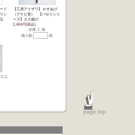
ード
【工房アイザワ】 かすあげ
リシ
（アケビ巻） 【パセリシリ
玉
ーズ】カス揚げ
2,484円(税込)
在庫 1 個
購入数
個
製ミニ
page top