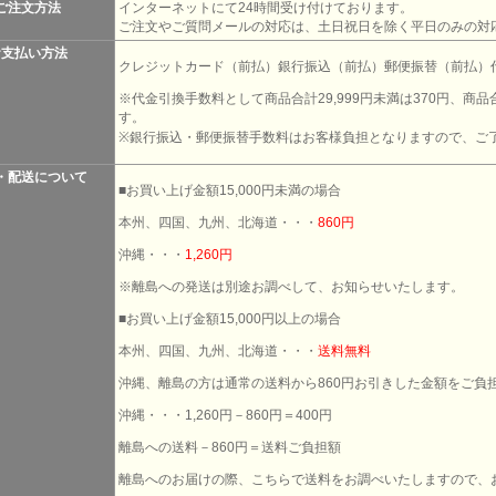
ご注文方法
インターネットにて24時間受け付けております。
ご注文やご質問メールの対応は、土日祝日を除く平日のみの対
お支払い方法
クレジットカード（前払）銀行振込（前払）郵便振替（前払）
※代金引換手数料として商品合計29,999円未満は370円、商品合
す。
※銀行振込・郵便振替手数料はお客様負担となりますので、ご
・配送について
■お買い上げ金額15,000円未満の場合
本州、四国、九州、北海道・・・
860円
沖縄・・・
1,260円
※離島への発送は別途お調べして、お知らせいたします。
■お買い上げ金額15,000円以上の場合
本州、四国、九州、北海道・・・
送料無料
沖縄、離島の方は通常の送料から860円お引きした金額をご負
沖縄・・・1,260円－860円＝400円
離島への送料－860円＝送料ご負担額
離島へのお届けの際、こちらで送料をお調べいたしますので、