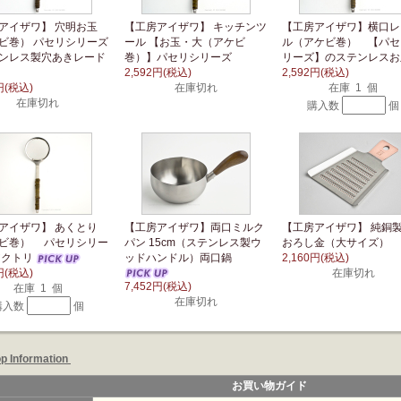
アイザワ】 穴明お玉
【工房アイザワ】 キッチンツ
【工房アイザワ】横口レ
ビ巻） パセリシリーズ
ール 【お玉・大（アケビ
ル（アケビ巻） 【パセ
ンレス製穴あきレード
巻）】パセリシリーズ
リーズ】のステンレスお
2,592円(税込)
2,592円(税込)
円(税込)
在庫切れ
在庫 1 個
在庫切れ
購入数
個
アイザワ】 あくとり
【工房アイザワ】両口ミルク
【工房アイザワ】 純銅
ビ巻） パセリシリー
パン 15cm（ステンレス製ウ
おろし金（大サイズ）
アクトリ
ッドハンドル）両口鍋
2,160円(税込)
円(税込)
在庫切れ
7,452円(税込)
在庫 1 個
在庫切れ
購入数
個
p Information
お買い物ガイド