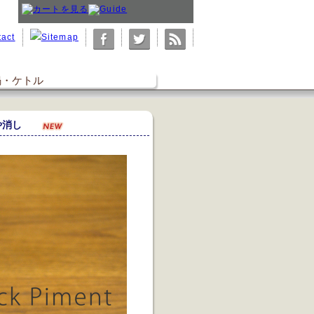
鍋・ケトル
つや消し