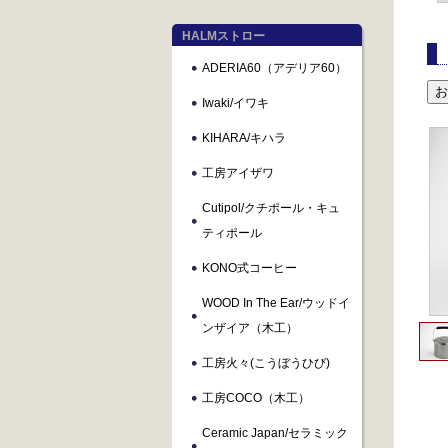
HALMストロー
ADERIA60（アデリア60）
Iwaki/イワキ
KIHARA/キハラ
工房アイザワ
Cutipol/クチポール・キュ
ティポール
KONO式コーヒー
WOOD In The Ear/ウッドイ
ンザイア（木工）
工房火々(こうぼうひび)
工房COCO（木工）
Ceramic Japan/セラミック