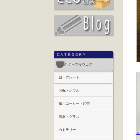
CＡＴＥＧＯＲＹ
テーブルウェア
皿・プレート
お椀・ボウル
茶・コーヒー・紅茶
酒器・グラス
カトラリー
z