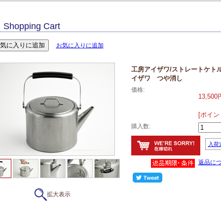
Shopping Cart
お気に入りに追加
工房アイザワ/ストレートケトル
イザワ つや消し
価格:
13,500
[ポイン
購入数:
入荷
返品に
拡大表示