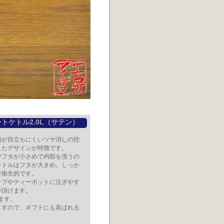
トケトル2.0L（サテン）
傷が目立ちにくいツヤ消しの控
したデザインが特徴です。
がフタが小さめで内部を洗うの
ケトルはフタが大きめ。しっか
で衛生的です。
ップやティーポットに注ぎやす
い頂けます。
ます。
ますので、ギフトにも喜ばれる