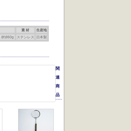
素 材
生産地
/約860g
ステンレス
日本製
関
連
商
品