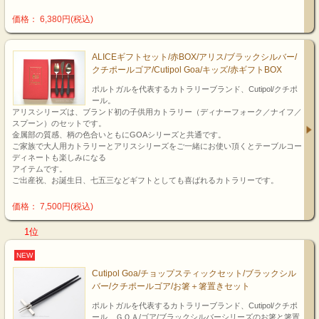
価格： 6,380円(税込)
ALICEギフトセット/赤BOX/アリス/ブラックシルバー/
クチポールゴア/Cutipol Goa/キッズ/赤ギフトBOX
ポルトガルを代表するカトラリーブランド、Cutipol/クチポ
ール。
アリスシリーズは、ブランド初の子供用カトラリー（ディナーフォーク／ナイフ／
スプーン）のセットです。
金属部の質感、柄の色合いともにGOAシリーズと共通です。
ご家族で大人用カトラリーとアリスシリーズをご一緒にお使い頂くとテーブルコー
ディネートも楽しみになる
アイテムです。
ご出産祝、お誕生日、七五三などギフトとしても喜ばれるカトラリーです。
価格： 7,500円(税込)
1位
NEW
Cutipol Goa/チョップスティックセット/ブラックシル
バー/クチポールゴア/お箸＋箸置きセット
ポルトガルを代表するカトラリーブランド、Cutipol/クチポ
ール ＧＯＡ/ゴア/ブラックシルバーシリーズのお箸と箸置