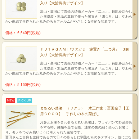
入り【大治将典デザイン】
富山・高岡にて真鍮の鋳物メーカー『二上』。鋳肌を活かし
た無塗装・無垢の真鍮で作った箸置き『四つ月』は、やわら
かい曲線で形作られた丸みのあるフォルムがやさしく女性的な印象です。
価格： 6,540円(税込)
ＦＵＴＡＧＡＭＩ/フタガミ 箸置き『三つ月』 3個
入り【大治将典デザイン】
富山・高岡にて真鍮の鋳物メーカー『二上』。鋳肌を活かし
た無塗装・無垢の真鍮で作った箸置き『三つ月』は、やわら
かい曲線で形作られた丸みのあるフォルムがやさしく女性的な印象です。
価格： 5,160円(税込)
NEW
PICK UP
まあるい菜箸 （サクラ） 木工作家：冨田聡子【工
房ＣＯＣＯ】 手作りの木の菜ばし
お箸とお箸を合わせると丸い菜箸は、フライパンで野菜炒め
をする時、麺類を茹でる際、通常の先の細く尖ったお箸よ
り、モノをつかみ易いように考えられた菜箸です。
冨田さんご自身も主婦であるので日々の暮らしに馴染むものをデザイン。他にはな