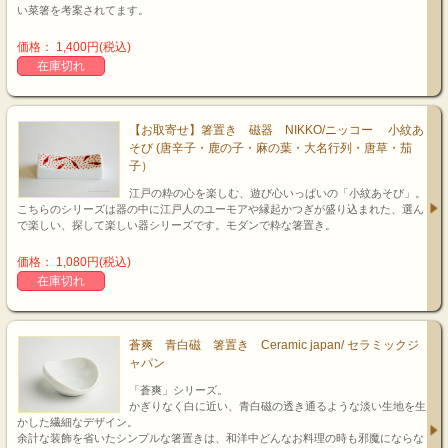
い菜箸を考案されてます。
価格： 1,400円(税込)
在庫切れ
【お取寄せ】箸置き 磁器 NIKKO/ニッコー 小紋あ
そび (唐辛子・鹿の子・麻の葉・大名行列・唐草・茄
子）
江戸の粋の心を楽しむ、遊び心いっぱいの「小紋あそび」。
こちらのシリーズは器の中に江戸人のユーモアや縁起かつぎが盛り込まれた、選ん
で楽しい、探して楽しい器シリーズです。モダンで粋な箸置き。
価格： 1,080円(税込)
在庫切れ
蒼爽 青白磁 箸置き Ceramic japan/ セラミックジ
ャパン
「蒼爽」シリーズ。
かぎりなく白に近い、青白磁の透き通るような淡い生地を生
かした繊細なデザイン。
余計な装飾を省いたシンプルな箸置きは、和洋中どんなお料理の時も邪魔にならな