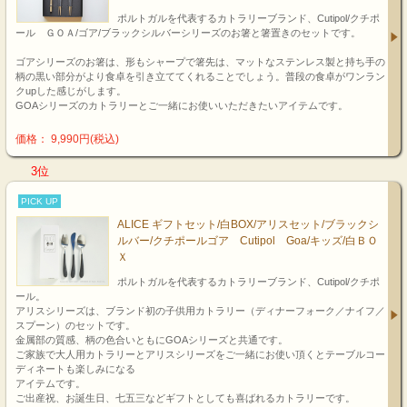
ポルトガルを代表するカトラリーブランド、Cutipol/クチポ
ール ＧＯＡ/ゴア/ブラックシルバーシリーズのお箸と箸置きのセットです。
ゴアシリーズのお箸は、形もシャープで箸先は、マットなステンレス製と持ち手の
柄の黒い部分がより食卓を引き立ててくれることでしょう。普段の食卓がワンラン
クupした感じがします。
GOAシリーズのカトラリーとご一緒にお使いいただきたいアイテムです。
価格： 9,990円(税込)
3位
PICK UP
ALICE ギフトセット/白BOX/アリスセット/ブラックシ
ルバー/クチポールゴア Cutipol Goa/キッズ/白ＢＯ
Ｘ
ポルトガルを代表するカトラリーブランド、Cutipol/クチポ
ール。
アリスシリーズは、ブランド初の子供用カトラリー（ディナーフォーク／ナイフ／
スプーン）のセットです。
金属部の質感、柄の色合いともにGOAシリーズと共通です。
ご家族で大人用カトラリーとアリスシリーズをご一緒にお使い頂くとテーブルコー
ディネートも楽しみになる
アイテムです。
ご出産祝、お誕生日、七五三などギフトとしても喜ばれるカトラリーです。