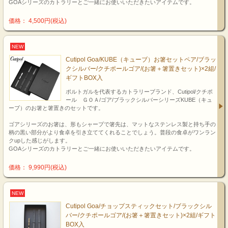
GOAシリーズのカトラリーとご一緒にお使いいただきたいアイテムです。
価格： 4,500円(税込)
NEW
Cutipol Goa/KUBE（キューブ）お箸セットペア/ブラッ
クシルバー/クチポールゴア/(お箸＋箸置きセット)×2組/
ギフトBOX入
ポルトガルを代表するカトラリーブランド、Cutipol/クチポ
ール ＧＯＡ/ゴア/ブラックシルバーシリーズKUBE（キュ
ーブ）のお箸と箸置きのセットです。
ゴアシリーズのお箸は、形もシャープで箸先は、マットなステンレス製と持ち手の
柄の黒い部分がより食卓を引き立ててくれることでしょう。普段の食卓がワンラン
クupした感じがします。
GOAシリーズのカトラリーとご一緒にお使いいただきたいアイテムです。
価格： 9,990円(税込)
NEW
Cutipol Goa/チョップスティックセット/ブラックシル
バー/クチポールゴア/(お箸＋箸置きセット)×2組/ギフト
BOX入