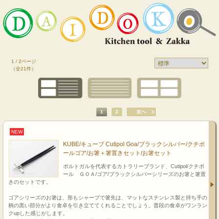
1 / 2ページ
（全21件）
1
2
次へ
NEW
KUBE/キューブ Cutipol Goa/ブラックシルバー/クチポ
ールゴア/お箸＋箸置きセット/お箸セット
ポルトガルを代表するカトラリーブランド、Cutipol/クチポ
ール ＧＯＡ/ゴア/ブラックシルバーシリーズのお箸と箸置
きのセットです。
ゴアシリーズのお箸は、形もシャープで箸先は、マットなステンレス製と持ち手の
柄の黒い部分がより食卓を引き立ててくれることでしょう。普段の食卓がワンラン
クupした感じがします。