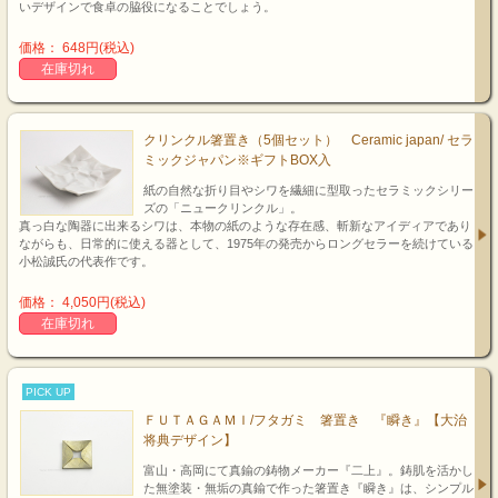
いデザインで食卓の脇役になることでしょう。
価格： 648円(税込)
在庫切れ
クリンクル箸置き（5個セット） Ceramic japan/ セラ
ミックジャパン※ギフトBOX入
紙の自然な折り目やシワを繊細に型取ったセラミックシリー
ズの「ニュークリンクル」。
真っ白な陶器に出来るシワは、本物の紙のような存在感、斬新なアイディアであり
ながらも、日常的に使える器として、1975年の発売からロングセラーを続けている
小松誠氏の代表作です。
価格： 4,050円(税込)
在庫切れ
PICK UP
ＦＵＴＡＧＡＭＩ/フタガミ 箸置き 『瞬き』【大治
将典デザイン】
富山・高岡にて真鍮の鋳物メーカー『二上』。鋳肌を活かし
た無塗装・無垢の真鍮で作った箸置き『瞬き』は、シンプル