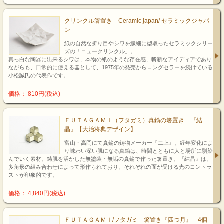
クリンクル箸置き Ceramic japan/ セラミックジャパ
ン
紙の自然な折り目やシワを繊細に型取ったセラミックシリー
ズの「ニュークリンクル」。
真っ白な陶器に出来るシワは、本物の紙のような存在感、斬新なアイディアであり
ながらも、日常的に使える器として、1975年の発売からロングセラーを続けている
小松誠氏の代表作です。
価格： 810円(税込)
ＦＵＴＡＧＡＭＩ（フタガミ）真鍮の箸置き 『結
晶』【大治将典デザイン】
富山・高岡にて真鍮の鋳物メーカー『二上』。経年変化によ
り味わい深い肌になる真鍮は、時間とともに人と場所に馴染
んでいく素材。鋳肌を活かした無塗装・無垢の真鍮で作った箸置き。『結晶』は、
多角形の組み合わせによって形作られており、それぞれの面が受ける光のコントラ
ストが印象的です。
価格： 4,840円(税込)
ＦＵＴＡＧＡＭＩ/フタガミ 箸置き『四つ月』 4個