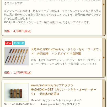
きのセットです。
ゴアシリーズのお箸は、形もシャープで箸先は、マットなステンレス製と持ち手の
柄の黒い部分がより食卓を引き立ててくれることでしょう。普段の食卓がワンラン
クupした感じがします。
GOAシリーズのカトラリーとご一緒にお使いいただきたいアイテムです。
価格： 4,500円(税込)
NEW
PICK UP
天然木のお箸23cm/かりん・さくら・なら・ローズウッ
ド/ 井筒佳幸 ハンドメイド ※在庫限
木製 おはし23cm/エンジュ・カリン・カエデ・サクラ・チ
ェリー・ナラ・ローズウッド/ 井筒佳幸 ハンドメイド
価格： 1,470円(税込)
kakoi products/カコイプロダクツ
HASHIOKI×4SET（カリン・ケヤキ・オーク・チー
ク） 天然木の箸置き
Material：カリン・ケヤキ・オーク・チーク
Size：W1.0×D4.5×H1.0cm kakoi products/カコイプロダクツ