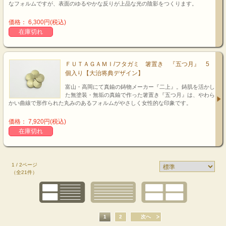
なフォルムですが、表面のゆるやかな反りが上品な光の陰影をつくります。
価格： 6,300円(税込)
在庫切れ
ＦＵＴＡＧＡＭＩ/フタガミ 箸置き 『五つ月』 5
個入り【大治将典デザイン】
富山・高岡にて真鍮の鋳物メーカー『二上』。鋳肌を活かし
た無塗装・無垢の真鍮で作った箸置き『五つ月』は、やわら
かい曲線で形作られた丸みのあるフォルムがやさしく女性的な印象です。
価格： 7,920円(税込)
在庫切れ
1 / 2ページ
（全21件）
1
2
次へ