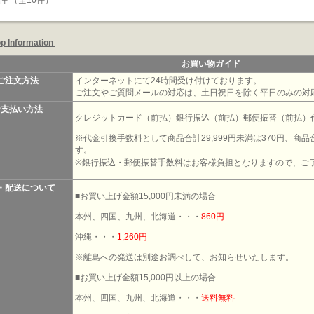
6件 （全16件）
p Information
お買い物ガイド
ご注文方法
インターネットにて24時間受け付けております。
ご注文やご質問メールの対応は、土日祝日を除く平日のみの対
お支払い方法
クレジットカード（前払）銀行振込（前払）郵便振替（前払）
※代金引換手数料として商品合計29,999円未満は370円、商品合
す。
※銀行振込・郵便振替手数料はお客様負担となりますので、ご
・配送について
■お買い上げ金額15,000円未満の場合
本州、四国、九州、北海道・・・
860円
沖縄・・・
1,260円
※離島への発送は別途お調べして、お知らせいたします。
■お買い上げ金額15,000円以上の場合
本州、四国、九州、北海道・・・
送料無料