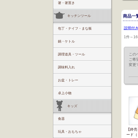
箸・箸置き
商品一
キッチンツール
説明付
包丁・ナイフ・まな板
1件～1
鍋・ケトル
この
調理道具・ツール
ご希
変更
調味料入れ
お盆・トレー
卓上小物
キッズ
食器
【終売
玩具・おもちゃ
ード（