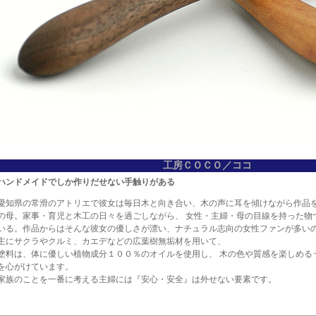
工房ＣＯＣＯ／ココ
ハンドメイドでしか作りだせない手触りがある
愛知県の常滑のアトリエで彼女は毎日木と向き合い、木の声に耳を傾けながら作品を
の母。家事・育児と木工の日々を過ごしながら、 女性・主婦・母の目線を持った物
いる。作品からはそんな彼女の優しさが漂い、ナチュラル志向の女性ファンが多い
主にサクラやクルミ、カエデなどの広葉樹無垢材を用いて、
塗料は、体に優しい植物成分１００％のオイルを使用し、 木の色や質感を楽しめる
を心がけています。
家族のことを一番に考える主婦には『安心・安全』は外せない要素です。