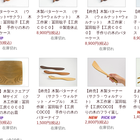
ターケース （ウ
木製バターケース （サ
【終売】木製バターケー
【終
ット×サクラ） 木
クラ×ウォルナット） 木
ス （ウォルナット×ウォ
コ
：冨田聡子【工房
工作家：冨田聡子【工房
ルナット） 木工作家：
子
O】 手作りの木の
ＣＯＣＯ】 ※製造休止
冨田聡子【工房ＣＯＣ
ミ
ーケース
8,900円(税込)
Ｏ】 手作りの木のバタ
在庫切れ
ーケース
8,
円(税込)
8,900円(税込)
在庫切れ
在庫切れ
【終売】木製バターナイ
【終売】木製ターナー
ま
】木製スクエアプ
フ （サクラ・ウォルナ
（サクラ・ウォルナッ
ラ
 Mサイズ （ク
ット・メープル） 木工
ト） 木工作家：冨田聡
子
 木工作家：冨田
作家：冨田聡子【工房
子【工房COCO】 手作
作
【工房ＣＯＣＯ】
COCO】 手作りの木の
りの木のフライ返し
の木のお皿
1,
バターナイフ
2,800円(税込)
円(税込)
1,500円(税込)
在庫切れ
在庫切れ
在庫切れ