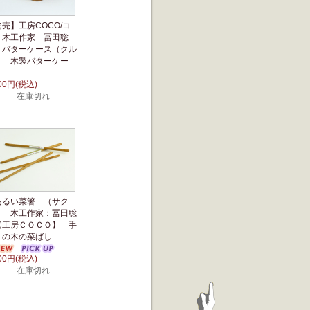
売】工房COCO/コ
 木工作家 冨田聡
・バターケース（クル
） 木製バターケー
ス
900円(税込)
在庫切れ
あるい菜箸 （サク
） 木工作家：冨田聡
【工房ＣＯＣＯ】 手
りの木の菜ばし
400円(税込)
在庫切れ