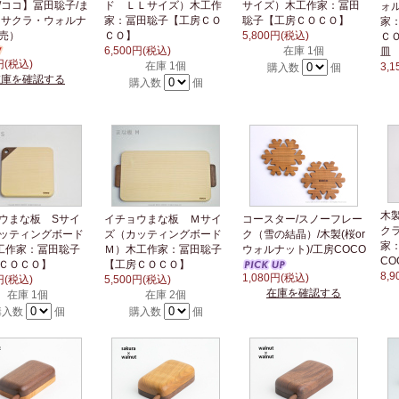
O/ココ】冨田聡子/ま
ド ＬＬサイズ）木工作
サイズ）木工作家：冨田
ォ
（サクラ・ウォルナ
家：冨田聡子【工房ＣＯ
聡子【工房ＣＯＣＯ】
家
売）
ＣＯ】
5,800円(税込)
Ｃ
6,500円(税込)
在庫 1個
皿
円(税込)
在庫 1個
3,
購入数
個
在庫を確認する
購入数
個
木
ウまな板 Sサイ
イチョウまな板 Ｍサイ
コースター/スノーフレー
ク
ッティングボード
ズ（カッティングボード
ク（雪の結晶）/木製(桜or
家
工作家：冨田聡子
Ｍ）木工作家：冨田聡子
ウォルナット)/工房COCO
C
房ＣＯＣＯ】
【工房ＣＯＣＯ】
8,
1,080円(税込)
円(税込)
5,500円(税込)
在庫を確認する
在庫 1個
在庫 2個
購入数
個
購入数
個