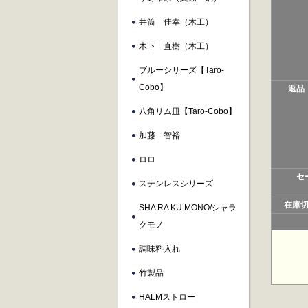
井筒 佳幸（木工）
木下 直樹（木工）
ブルーシリーズ【taro-
Cobo】
返品
八角リム皿【taro-Cobo】
加藤 智裕
ロロ
セ
ステンレスシリーズ
在庫
SHA RA KU MONO/シャラ
クモノ
調味料入れ
竹製品
HALMストロー