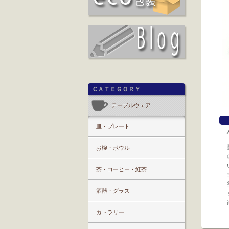
CＡＴＥＧＯＲＹ
テーブルウェア
皿・プレート
お椀・ボウル
茶・コーヒー・紅茶
酒器・グラス
カトラリー