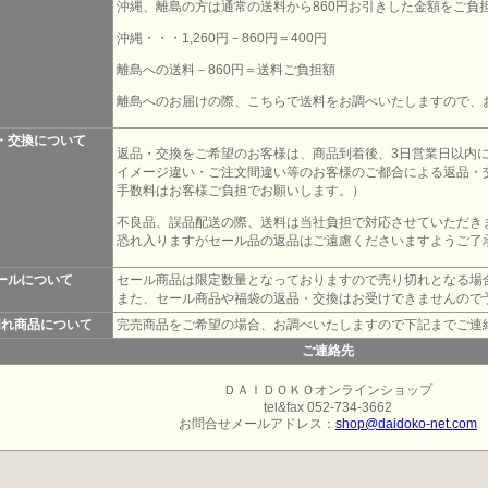
沖縄、離島の方は通常の送料から860円お引きした金額をご負
沖縄・・・1,260円－860円＝400円
離島への送料－860円＝送料ご負担額
離島へのお届けの際、こちらで送料をお調べいたしますので、
・交換について
返品・交換をご希望のお客様は、商品到着後、3日営業日以内
イメージ違い・ご注文間違い等のお客様のご都合による返品・
手数料はお客様ご負担でお願いします。）
不良品、誤品配送の際、送料は当社負担で対応させていただき
恐れ入りますがセール品の返品はご遠慮くださいますようご了
ールについて
セール商品は限定数量となっておりますので売り切れとなる場
また、セール商品や福袋の返品・交換はお受けできませんので
切れ商品について
完売商品をご希望の場合、お調べいたしますので下記までご連
ご連絡先
ＤＡＩＤＯＫＯオンラインショップ
tel&fax 052-734-3662
お問合せメールアドレス：
shop@daidoko-net.com