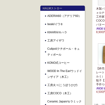
HALMストロー
木製バ
ォルナ
ADERIA60（アデリア60）
工作家
COC
Iwaki/イワキ
バタ
8,900
KIHARA/キハラ
工房アイザワ
Cutipol/クチポール・キュ
ティポール
KONO式コーヒー
【終売
WOOD In The Ear/ウッドイ
レート
ルミ）
ンザイア（木工）
聡子
手作り
工房火々(こうぼうひび)
4,500
工房COCO（木工）
Ceramic Japan/セラミック