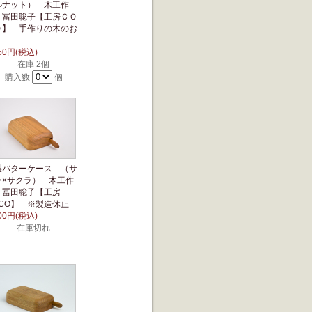
ルナット） 木工作
：冨田聡子【工房ＣＯ
Ｏ】 手作りの木のお
150円(税込)
在庫 2個
購入数
個
製バターケース （サ
ラ×サクラ） 木工作
：冨田聡子【工房
OCO】 ※製造休止
900円(税込)
在庫切れ