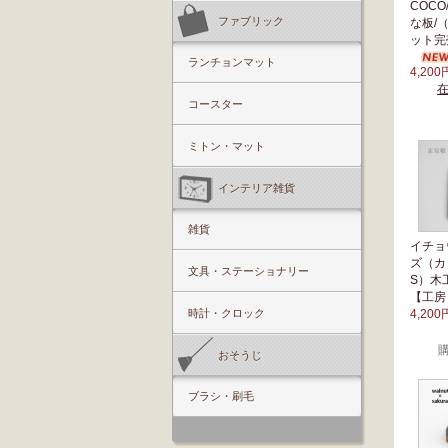
COC
ファブリック
な板/
ット完
ランチョンマット
4,200
コースター
ミトン・マット
インテリア雑貨
雑貨
イチョ
ズ（カ
文具・ステーショナリー
S）木
【工
時計・クロック
4,200
おそうじ
ブラシ・刷毛