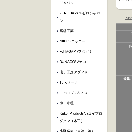
1件～1
ジャパン
ZERO JAPAN/ゼロジャパ
Sho
ン
高橋工芸
NIKKO/ニッコー
FUTAGAMI/フタガミ
BUNACO/ブナコ
庖丁工房タダフサ
送料
Turk/ターク
Lemnos/レムノス
柳 宗理
Kakoi Products/カコイプロ
ダクツ（木工）
小野裕康（真鍮・銅）