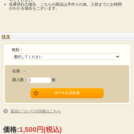
ってください。
在庫切れの場合、こちらの商品は手作りの為、入荷までにお時間
がかかる場合もございます。
注文
zoom up!
種類：
桜
在庫:
－
購入数：
個
返品についての詳細はこちら
価格:
1,500円
(税込)
zoom up!