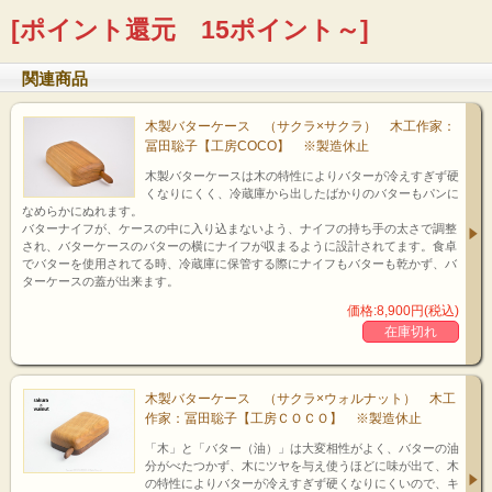
[ポイント還元 15ポイント～]
ウォルナット
関連商品
。
木製バターケース （サクラ×サクラ） 木工作家：
冨田聡子【工房COCO】 ※製造休止
木製バターケースは木の特性によりバターが冷えすぎず硬
くなりにくく、冷蔵庫から出したばかりのバターもパンに
なめらかにぬれます。
バターナイフが、ケースの中に入り込まないよう、ナイフの持ち手の太さで調整
され、バターケースのバターの横にナイフが収まるように設計されてます。食卓
でバターを使用されてる時、冷蔵庫に保管する際にナイフもバターも乾かず、バ
ターケースの蓋が出来ます。
価格:8,900円(税込)
zoom up!
在庫切れ
メープル
木製バターケース （サクラ×ウォルナット） 木工
作家：冨田聡子【工房ＣＯＣＯ】 ※製造休止
「木」と「バター（油）」は大変相性がよく、バターの油
分がべたつかず、木にツヤを与え使うほどに味が出て、木
の特性によりバターが冷えすぎず硬くなりにくいので、キ