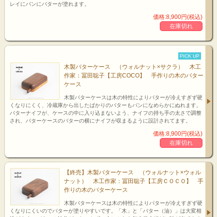
レイにパンにバターが塗れます。
価格:8,900円(税込)
在庫切れ
PICK UP
zoom up!
木製バターケース （ウォルナット×サクラ） 木工
作家：冨田聡子【工房COCO】 手作りの木のバター
ケース
バターナイフは3種類
木製バターケースは木の特性によりバターが冷えすぎず硬
くなりにくく、冷蔵庫から出したばかりのバターもパンになめらかにぬれます。
持ち手の部分に「COCO」の焼き印を施してあります。
バターナイフが、ケースの中に入り込まないよう、ナイフの持ち手の太さで調整
され、バターケースのバターの横にナイフが収まるように設計されてます。
木工作家 工房COCO/ココ
価格:8,900円(税込)
在庫切れ
COCOは、「心」からきています。
心温まる、心地の良い、心のこもった そんな木のものを作っていこうと考えて
います。
【終売】木製バターケース （ウォルナット×ウォル
「心地良く、やさしく手に馴染むように」と一つ一つ、大切に、手作りしていま
ナット） 木工作家：冨田聡子【工房ＣＯＣＯ】 手
す。
生活にそっと寄り添う木の道具で心に安らぎを…をテーマに工房COCO 冨田聡
作りの木のバターケース
子さんは活動されてます。
木製バターケースは木の特性によりバターが冷えすぎず硬
くなりにくいのでバターが塗りやすいです。「木」と「バター（油）」は大変相