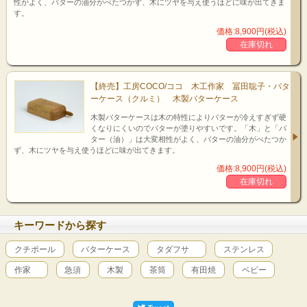
性がよく、バターの油分がべたつかず、木にツヤを与え使うほどに味が出てきま
す。
価格:8,900円(税込)
Shopping Cart
在庫切れ
【終売】工房COCO/ココ 木工作家 冨田聡子・バタ
ーケース（クルミ） 木製バターケース
木製バターケースは木の特性によりバターが冷えすぎず硬
くなりにくいのでバターが塗りやすいです。「木」と「バ
ター（油）」は大変相性がよく、バターの油分がべたつか
ず、木にツヤを与え使うほどに味が出てきます。
価格:8,900円(税込)
在庫切れ
キーワードから探す
クチポール
バターケース
タダフサ
ステンレス
作家
急須
木製
茶筒
有田焼
ベビー