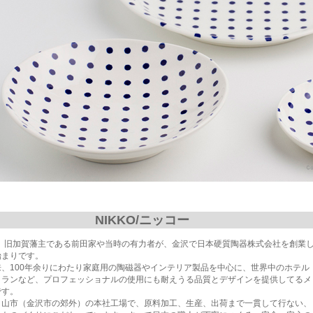
NIKKO/ニッコー
年、旧加賀藩主である前田家や当時の有力者が、金沢で日本硬質陶器株式会社を創業
始まりです。
来、100年余りにわたり家庭用の陶磁器やインテリア製品を中心に、世界中のホテル
トランなど、プロフェッショナルの使用にも耐えうる品質とデザインを提供してるメ
です。
白山市（金沢市の郊外）の本社工場で、原料加工、生産、出荷まで一貫して行ない、