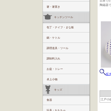
日本で
陶磁器
箸・箸置き
キッチンツール
包丁・ナイフ・まな板
鍋・ケトル
調理道具・ツール
調味料入れ
お盆・トレー
拡
卓上小物
キッズ
江戸小
食器
玩具・おもちゃ