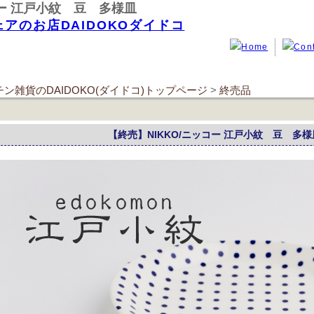
コー 江戸小紋 豆 多様皿
ン雑貨のDAIDOKO(ダイドコ)トップページ
>
終売品
【終売】NIKKO/ニッコー 江戸小紋 豆 多様