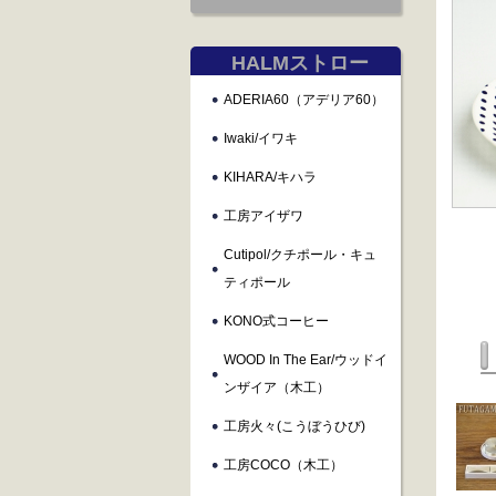
HALMストロー
ADERIA60（アデリア60）
Iwaki/イワキ
KIHARA/キハラ
工房アイザワ
Cutipol/クチポール・キュ
ティポール
KONO式コーヒー
WOOD In The Ear/ウッドイ
ンザイア（木工）
工房火々(こうぼうひび)
工房COCO（木工）