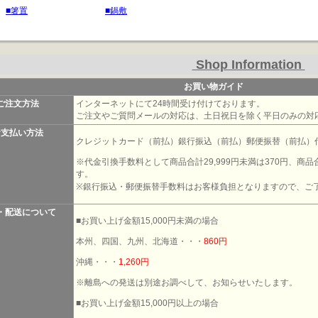
■箸置
■鍋敷
Shop Information
お買い物ガイド
ご注文方法
インターネットにて24時間受け付けております。
ご注文やご質問メールの対応は、土日祝日を除く平日のみの対
お支払い方法
クレジットカード（前払）銀行振込（前払）郵便振替（前払）
※代金引換手数料として商品合計29,999円未満は370円、商品合
す。
※銀行振込・郵便振替手数料はお客様負担となりますので、ご
・配送について
■お買い上げ金額15,000円未満の場合
本州、四国、九州、北海道・・・
860円
沖縄・・・
1,260円
※離島への発送は別途お調べして、お知らせいたします。
■お買い上げ金額15,000円以上の場合