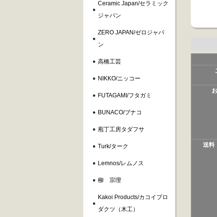
Ceramic Japan/セラミック
ジャパン
ZERO JAPAN/ゼロジャパ
ン
高橋工芸
NIKKO/ニッコー
FUTAGAMI/フタガミ
BUNACO/ブナコ
庖丁工房タダフサ
送料
Turk/ターク
Lemnos/レムノス
柳 宗理
Kakoi Products/カコイプロ
ダクツ（木工）