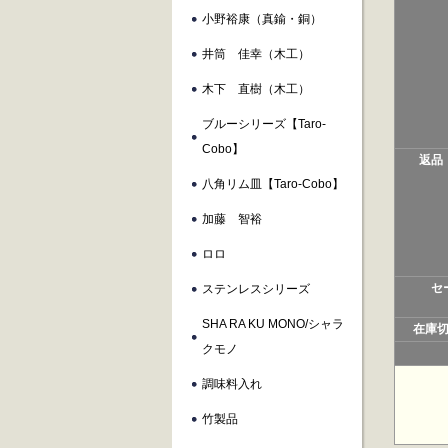
小野裕康（真鍮・銅）
井筒 佳幸（木工）
木下 直樹（木工）
ブルーシリーズ【taro-
Cobo】
返品
八角リム皿【taro-Cobo】
加藤 智裕
ロロ
セ
ステンレスシリーズ
SHA RA KU MONO/シャラ
在庫
クモノ
調味料入れ
竹製品