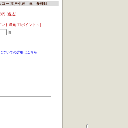
ニッコー 江戸小紋 豆 多様皿
88円 (税込)
イント還元 11ポイント～]
個
についての詳細はこちら