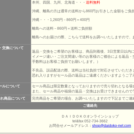
本州、四国、九州、北海道・・・
送料無料
沖縄、離島の方は通常の送料から860円お引きした金額をご負
沖縄・・・1,260円－860円＝400円
離島への送料－860円＝送料ご負担額
離島へのお届けの際、こちらで送料をお調べいたしますので、
・交換について
返品・交換をご希望のお客様は、商品到着後、3日営業日以内
イメージ違い・ご注文間違い等のお客様のご都合による返品・
手数料はお客様ご負担でお願いします。）
不良品、誤品配送の際、送料は当社負担で対応させていただき
恐れ入りますがセール品の返品はご遠慮くださいますようご了
ールについて
セール商品は限定数量となっておりますので売り切れとなる場
また、セール商品や福袋の返品・交換はお受けできませんので
切れ商品について
完売商品をご希望の場合、お調べいたしますので下記までご連
ご連絡先
ＤＡＩＤＯＫＯオンラインショップ
tel&fax 052-734-3662
お問合せメールアドレス：
shop@daidoko-net.com