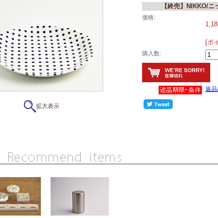
【終売】NIKKO/
価格:
1,1
[ポ
購入数:
返品
拡大表示