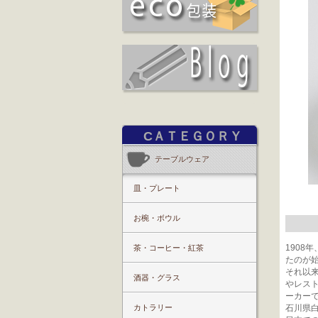
CＡＴＥＧＯＲＹ
テーブルウェア
皿・プレート
お椀・ボウル
1908
茶・コーヒー・紅茶
たのが
それ以
酒器・グラス
やレス
ーカー
カトラリー
石川県