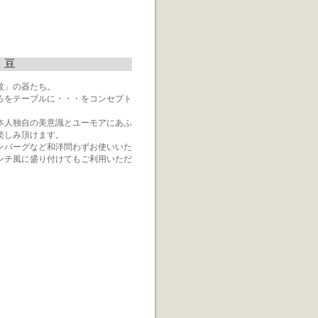
 豆
紋」の器たち。
ろをテーブルに・・・をコンセプト
本人独自の美意識とユーモアにあふ
楽しみ頂けます。
ンバーグなど和洋問わずお使いいた
ンチ風に盛り付けてもご利用いただ