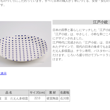
のものづくりにこだわっています。すべて日本の職人が丁寧につくる、安全・安心の
です。
江戸小紋
日本の四季と暮らしにマッチした「江戸小
「江戸小紋」は、やさしく、小粋な和ごこ
にデザインされました。
江戸時代に完成された「江戸小紋」は、日
れたデザインで、現代の日本の食卓でもお
だえん多様皿は、チラシ寿司、パスタやハ
だけます。じろいろ盛り付けてプレートラ
けます。
大表示
品 名
サイズ(cm)
素 材
生産地
22.0
紋 豆 だえん多様皿
硬質陶器
石川県