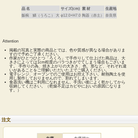
品 名
サイズ(cm)
素 材
生産地
飯椀 鱗（うろこ） 大
φ12.0×H7.0
陶器（赤土）
奈良県
黄粉引の飯碗 『鱗』うろこ（大）
Attention
掲載の写真と実際の商品とでは、色や質感が異なる場合がありま
薮本氏は、自然の美しさを引き出すために、土を吟味し、窯でじっくりと
すので予めご了承ください。
ています。
作家がひとつひとつ「ろくろ」で手作りして仕上げた商品は、大
きさによっては1cm程度のバラつきがでてしまう場合もございま
鱗（うろこ）のデザインを施した黄粉引による暮らしの器は、自然の風景
す。 手作りの為、焼き上がりの大きさ、色、形など、それぞれ違
各々の器は同じ窯、同じ釉で焼いていますが、窯の中の位置によって色や
いがあることをご理解いただいた上でご購入ください。
す。同じサイズの器を揃えても表情の微妙な違いをお楽しみ頂けます。
電子レンジ、オーブンでのご使用はお控え下さい。耐熱陶土を使
用し製作しておりませんので、割れてしまいます。
zoom
食器洗い機はご利用になれません。手洗い後によく乾かしてから
up!
収納してください。（乾燥不足はカビやにおいの原因になりま
す。）
注文