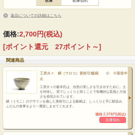
在庫
在庫切れ
返品についての詳細はこちら
zoom up!
飯碗の淵
価格:
2,700円
(税込)
[ポイント還元 27ポイント～]
関連商品
工房火々 鱗（ウロコ）黄粉引/飯碗 小 ※製造中
止
工房火々の薮本氏は、自然の美しさを引き出すために、土
を吟味し、窯でじっくりと焼くことで有機的な質感と力強
さを表現されています。
鱗（うろこ）のデザインを施した黄粉引による飯碗は、しっくりと手に馴染み、
zoom up!
ふだんの食事をより一層楽しませてくれます。
価格:2,376円(税込)
飯碗/高台部分
在庫切れ