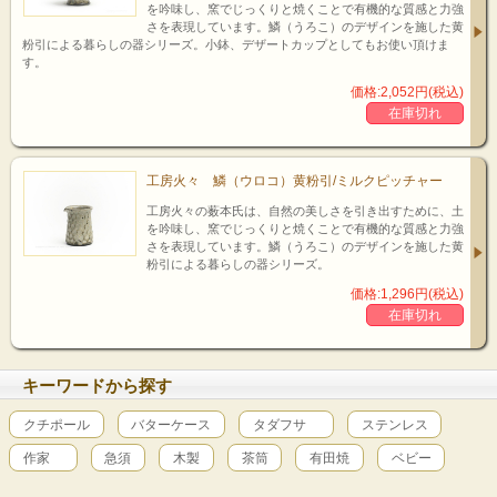
を吟味し、窯でじっくりと焼くことで有機的な質感と力強
さを表現しています。鱗（うろこ）のデザインを施した黄
zoom up!
粉引による暮らしの器シリーズ。小鉢、デザートカップとしてもお使い頂けま
す。
価格:2,052円(税込)
鱗（ウロコ）シリーズ
在庫切れ
工房火々 鱗（ウロコ）黄粉引/ミルクピッチャー
鱗/うろこシリーズ
工房火々の薮本氏は、自然の美しさを引き出すために、土
を吟味し、窯でじっくりと焼くことで有機的な質感と力強
さを表現しています。鱗（うろこ）のデザインを施した黄
マグカップ（丸）の他にも
粉引による暮らしの器シリーズ。
ミルクピッチャー
価格:1,296円(税込)
ティーポット
シュガーポット
在庫切れ
等がございます。
是非セットで揃えてみて下さい。
zoom
キーワードから探す
up!
クチポール
バターケース
タダフサ
ステンレス
工房火々 薮本寛之
作家
急須
木製
茶筒
有田焼
ベビー
1983年 島根生まれ