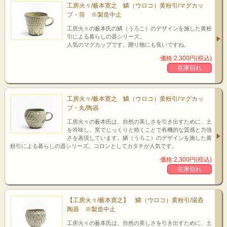
工房火々/薮本寛之 鱗（ウロコ）黄粉引/マグカッ
プ・筒 ※製造中止
工房火々の薮本氏の鱗（うろこ）のデザインを施した黄粉
引による暮らしの器シリーズ。
人気のマグカップです。贈り物にも良いですね。
価格:2,300円(税込)
在庫切れ
zoom up!
工房火々/薮本寛之 鱗（ウロコ）黄粉引/マグカッ
プ・丸/陶器
工房火々の薮本氏は、自然の美しさを引き出すために、土
飯碗/大と小
を吟味し、窯でじっくりと焼くことで有機的な質感と力強
さを表現しています。鱗（うろこ）のデザインを施した黄
粉引による暮らしの器シリーズ。コロンとしてカタチが人気です。
価格:2,300円(税込)
在庫切れ
【工房火々/薮本寛之】 鱗（ウロコ）黄粉引/湯呑
陶器 ※製造中止
工房火々の薮本氏は、自然の美しさを引き出すために、土