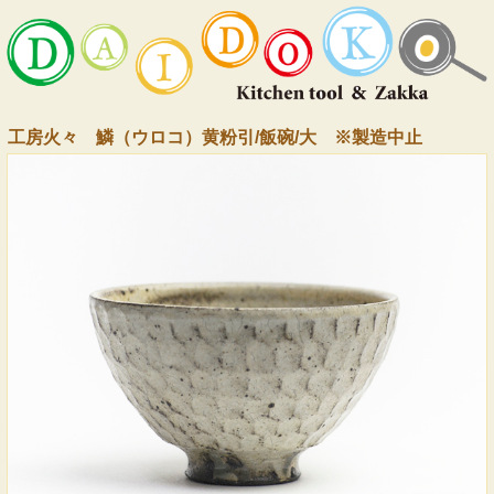
工房火々 鱗（ウロコ）黄粉引/飯碗/大 ※製造中止