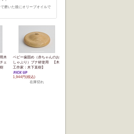
ーで磨いた後にオリーブオイルで
用木
ベビー歯固め（赤ちゃんのお
チェ
しゃぶり）ブナ材使用 【木
直樹
工作家：木下直樹】
1,944円(税込)
在庫切れ