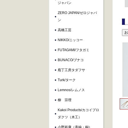
ジャパン
ZERO JAPAN/ゼロジャパ
ン
高橋工芸
NIKKO/ニッコー
FUTAGAMI/フタガミ
BUNACO/ブナコ
庖丁工房タダフサ
Turk/ターク
Lemnos/レムノス
柳 宗理
Kakoi Products/カコイプロ
ダクツ（木工）
小野裕康（真鍮・銅）