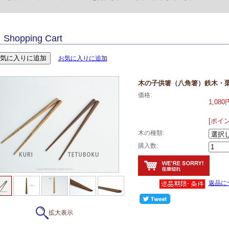
Shopping Cart
お気に入りに追加
木の子供箸（八角箸）鉄木・
価格:
1,080
[ポイ
木の種類:
購入数:
返品に
拡大表示