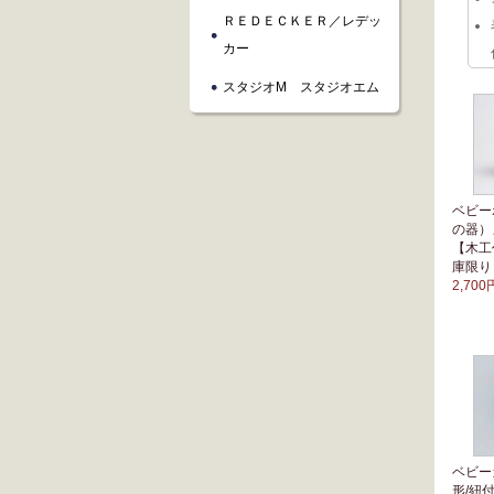
ＲＥＤＥＣＫＥＲ／レデッ
カー
スタジオM スタジオエム
ベビー
の器）
【木工
庫限り
2,700
ベビー
形/紐