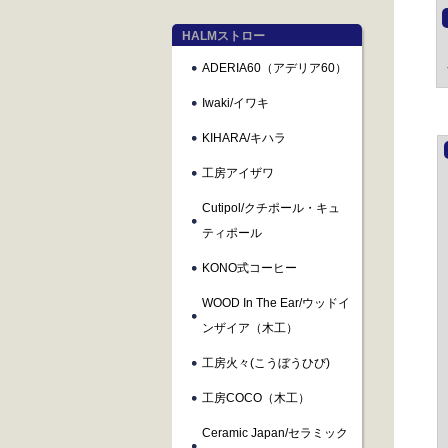
HALMストロー
ADERIA60（アデリア60）
Iwaki/イワキ
KIHARA/キハラ
工房アイザワ
Cutipol/クチポール・キュ
ティポール
KONO式コーヒー
WOOD In The Ear/ウッドイ
ンザイア（木工）
工房火々(こうぼうひび)
工房COCO（木工）
Ceramic Japan/セラミック