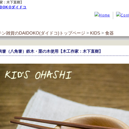
家：木下直樹】
ン雑貨のDAIDOKO(ダイドコ)トップページ
>
KIDS
>
食器
供箸（八角箸）鉄木・栗の木使用【木工作家：木下直樹】