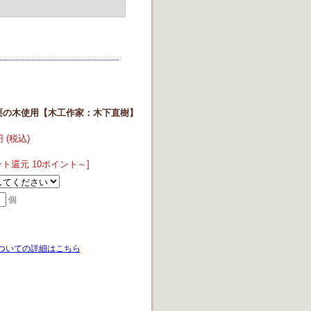
栗の木使用【木工作家：木下直樹】
円 (税込)
ント還元 10ポイント～]
個
ついての詳細はこちら