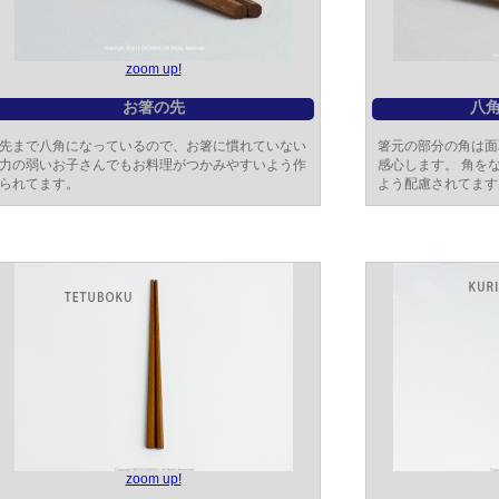
zoom up!
お箸の先
八
先まで八角になっているので、お箸に慣れていない
箸元の部分の角は面
力の弱いお子さんでもお料理がつかみやすいよう作
感心します。 角を
られてます。
よう配慮されてます
zoom up!