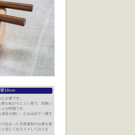
箸16cm
れたお箸です。
た際も転がりにくい形で、四角い
ことが特徴です。
な成長を願い、心を込めて一膳ず
りの詰まった天然素材のお箸を使
とと信じておススメしておりま