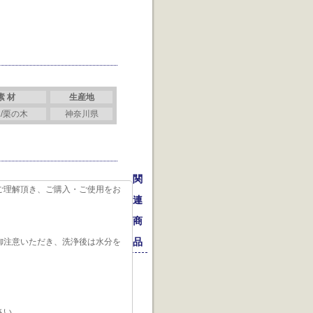
素 材
生産地
/栗の木
神奈川県
関
ご理解頂き、ご購入・ご使用をお
連
商
品
御注意いただき、洗浄後は水分を
さい。