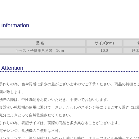
Information
品 名
サイズ(cm)
キッズ・子供用八角箸 16ｍ
16.0
鉄木
Attention
手作りの為、色や質感に多少の差がございますのでご了承ください。商品の特徴と
願い致します。
洗浄の際は、中性洗剤をお使いいただき、手洗いでお願いします。
食器洗い乾燥機の使用は避けて下さい。たわしやスポンジ等によるこすり過ぎには
充分にふきとって自然乾燥させてください。
手作りの為、表記サイズは、実際の商品と多少異なることがございます。
電子レンジ、食洗機のご使用は不可。
メンテナンスは、油分が抜けたかなっと感じた時に、オリーブオイルを塗ってくだ