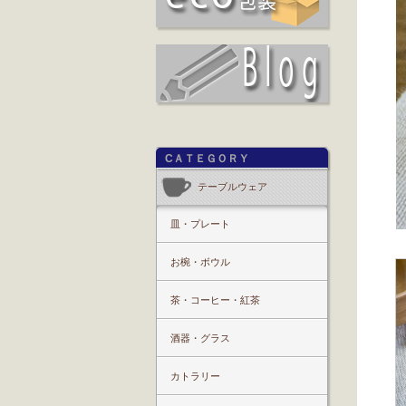
CＡＴＥＧＯＲＹ
テーブルウェア
皿・プレート
お椀・ボウル
茶・コーヒー・紅茶
酒器・グラス
カトラリー