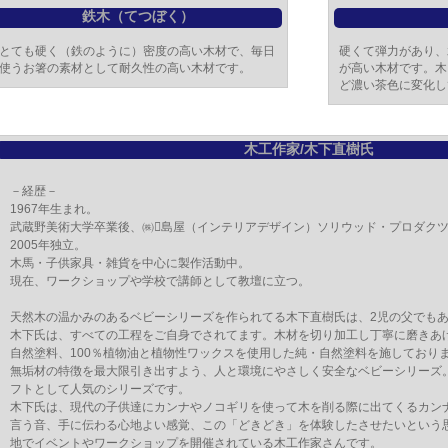
鉄木（てつぼく）
とても硬く（鉄のように）密度の高い木材で、毎日
硬くて弾力があり、
使うお箸の素材として耐久性の高い木材です。
が高い木材です。木
ど濃い茶色に変化し
木工作家/木下直樹氏
－経歴－
1967年生まれ。
武蔵野美術大学卒業後、㈱島屋（インテリアデザイン）ソリウッド・プロダク
2005年独立。
木馬・子供家具・雑貨を中心に製作活動中。
現在、ワークショップや学校で講師として教壇に立つ。
天然木の温かみのあるベビーシリーズを作られてる木下直樹氏は、2児の父でも
木下氏は、すべての工程をご自身でされてます。木材を切り加工し丁寧に磨きあ
自然塗料、100％植物油と植物性ワックスを使用した純・自然塗料を施しており
無垢材の特徴を最大限引き出すよう、人と環境にやさしく安全なベビーシリーズ。
フトとして人気のシリーズです。
木下氏は、現代の子供達にカンナやノコギリを使って木を削る際に出てくるカン
言う音、手に伝わる心地よい感覚、この「どきどき」を体験したさせたいという
地でイベントやワークショップを開催されている木工作家さんです。