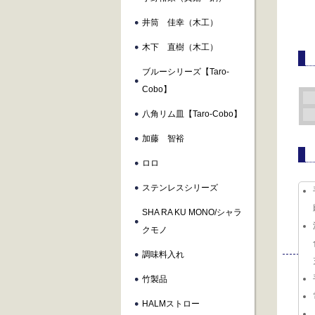
井筒 佳幸（木工）
木下 直樹（木工）
ブルーシリーズ【taro-
Cobo】
八角リム皿【taro-Cobo】
加藤 智裕
ロロ
ステンレスシリーズ
SHA RA KU MONO/シャラ
クモノ
調味料入れ
竹製品
HALMストロー