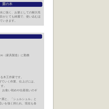
栗の木
水に強く、お箸としての耐久性
目がとても綺麗で、使い込むほ
ていきます。
ツ㈱（家具製造）に勤務
ある木工作家です。
げていく作業、仕上げには、
ます。
 お食い初めや出産祝いのギ
ナ屑と、「シュルシュル」と
思いを強く持たれ、現在も各