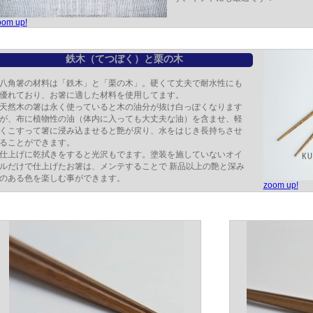
oom up!
鉄木（てつぼく）と栗の木
八角箸の材料は「鉄木」と「栗の木」。硬くて丈夫で耐水性にも
優れており、お箸に適した材料を使用してます。
天然木の箸は永く使っていると木の油分が抜け白っぽくなります
が、布に植物性の油（体内に入っても大丈夫な油）を含ませ、軽
くこすって箸に浸み込ませると艶が戻り、水をはじき長持ちさせ
ることができます。
仕上げに乾拭きをすると光沢もでます。塗装を施していないオイ
ルだけで仕上げたお箸は、メンテすることで 新品以上の艶と深み
のある色を楽しむ事ができます。
zoom up!