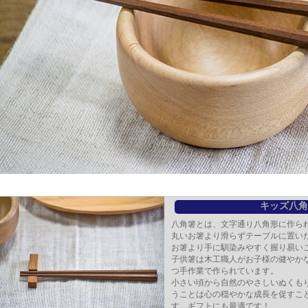
キッズ八角
八角箸とは、文字通り八角形に作ら
丸いお箸より滑らずテーブルに置い
お箸より手に馴染みやすく握り易い
子供箸は木工職人がお子様の健やか
つ手作業で作られています。
小さい頃から自然のやさしいぬくも
うことは心の穏やかな成長を促すこ
す。ギフトにも最適です！