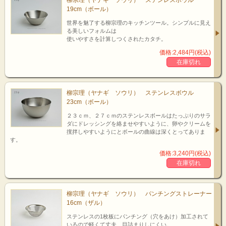
19cm（ボール）
世界を魅了する柳宗理のキッチンツール。シンプルに見え
る美しいフォルムは
使いやすさを計算しつくされたカタチ。
価格:2,484円(税込)
在庫切れ
zoom up!
柳宗理（ヤナギ ソウリ） ステンレスボウル
ボールの縁
23cm（ボール）
２３ｃｍ、２７ｃｍのステンレスボールはたっぷりのサラ
ボールの縁は、外へ2重に折り込まれ指への当たりが優しく、つかみ易いようデ
ダにドレッシングを絡ませやすいように、卵やクリームを
ザインされてます。
撹拌しやすいようにとボールの曲線は深くとってありま
す。
価格:3,240円(税込)
在庫切れ
柳宗理（ヤナギ ソウリ） パンチングストレーナー
16cm（ザル）
ステンレスの1枚板にパンチング（穴をあけ）加工されて
いるので軽くて丈夫、目詰まりしにくい。