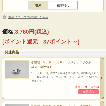
ステンレスボールシリーズは、料理研究家の要望を受け、用途に合わせてサイズごとに
在庫
在庫切れ
～19cmはテーブルに置いて安定する、底が平らな形。23cmは撹拌に便利な球形、2
た、低めで幅の広い形・・・それぞれのシーンに合わせた合理的形のボールです。 13
混ぜ合わせに丁度よく、16cmと19cmは同サイズのパンチングストレーナーが重なり
返品についての詳細はこちら
形、一番大きい27cmにすべてのボールが収まり収納の場所も取りません。 買い足し
気のボールです
価格:
3,780円
(税込)
[ポイント還元 37ポイント～]
パンチングストレーナーと一緒に
関連商品
27cmサイズはお菓子作りに大活躍。卵や生クリームの泡立てをしやすい
柳宗理（ヤナギ ソウリ） ステンレスボウル
フォルムとスッキリと美しいルックスです。 素材は清潔感のあるステンレ
13cm（ボール）
れています。
また同シリーズのパンチングストレーナーと合わせてお使い頂ける機能性ア
13ｃｍボールは調理の下準備をする際には調味料を入れた
水きりした野菜をそのままボールに盛り付けサラダを作って食卓へ。ツヤ
り、卵を溶いたりと使い方はいろいろ。器としてもお使い
ま食卓へ出しても様になります。
頂けます。
zoom
up!
価格:1,296円(税込)
在庫切れ
柳宗理（ヤナギ ソウリ） ステンレスボウル