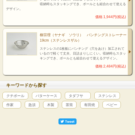
収納時もスタッキングでき、ボールとも組合わせて使える
zoom up!
デザイン。
価格:1,944円(税込)
底面には刻印
柳宗理（ヤナギ ソウリ） パンチングストレーナー
ボールの外側底面には、柳宗理と佐藤商事の「マーシャンマーク」の刻印。
19cm（ステンレスザル）
ステンレスの1枚板にパンチング（穴をあけ）加工されて
いるので軽くて丈夫、目詰まりしにくい。収納時もスタッ
キングでき、ボールとも組合わせて使えるデザイン。
価格:2,484円(税込)
キーワードから探す
クチポール
バターケース
タダフサ
ステンレス
作家
急須
木製
茶筒
有田焼
ベビー
zoom up!
ヘアライン加工
ヘアライン加工は、旋盤で表面に傷を付ける方法で施され、表面にはつや消しの