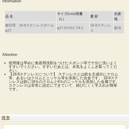
Information
サイズ(cm)/容量
生産
品 名
素 材
（L）
地
柳宗理 18-8ステンレスボール
18-8ステンレ
φ27.0×H11.7/4.2
新潟
φ27
ス
美しいだけじゃない柳宗理のデザイン
Attention
世界を魅了する柳宗理のキッチンツール。
シンプルで美しいフォルムは、使いやすさをトコトン追求した結果の機能
使用後は早めに食器用洗剤をつけたスポンジ等で十分に洗いよく
家庭にもある、当たり前の物の質を高めたい・・・。
すすいでください。すすいだあとは、水気をよくふき取ってくだ
さい。
柳宗理の道具は世の中に出回っている当たり前（日用品）に対する挑戦で
【18-8ステンレスについて】 ステンレスとは鉄を主成分にクロム
え、わずかな使い難さを一つ一つ改良して積み上げていった結果の機能美
等、あるいはクロムとニッケル等を添加した合金です。 18-8ステ
収納のしやすさ、その全てに妥協を許さずデザインされているからこそ、
ンレスは鉄に18％のクロムと8％のニッケルを添加した金属です。
ってみると徐々に分かってくるその使いやすさ、その美しさには全て理由
ステンレスは非常に頑丈にできていて、錆びにくく手入れが簡単
zoom
美しさ、機能性と耐久性を兼ね備えたまさにお値段以上の名品です。
です。
up!
サイズごとに異なるカタチ
注文