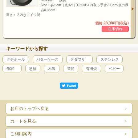
Size：φ28cm（底φ21）D35×H4.2(取っ手含7.1)cm/底の厚
み0.35cm
重さ： 2.2kg ドイツ製
価格:28,080円(税込)
在庫切れ
zoom up!
キーワードから探す
鉄の塊からフライパン
クチポール
バターケース
タダフサ
ステンレス
鉄の塊（銑鉄）を真っ赤に熱し、何度も叩いて成型した鍛造のフライパンは強靭
で、つなぎめのない一体型のため、適切なお手入れをすれば半永久的にご利用い
作家
急須
木製
茶筒
有田焼
ベビー
ただけます。
Information
お店のトップへ戻る
重量
素
生産
品 名
サイズ(?)
カートを見る
（kg）
材
地
クラシックフライパン
外径20.0（底の厚み
ドイ
1.0
鉄
ご利用案内
20cm
0.25)
ツ