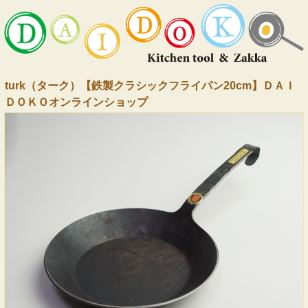
turk（ターク）【鉄製クラシックフライパン20cm】ＤＡＩ
ＤＯＫＯオンラインショップ