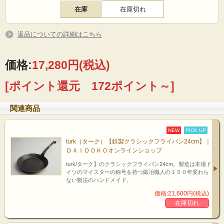
在庫
在庫切れ
返品についての詳細はこちら
ドイツのマイスターが作る鉄フライパン
熟練した鍛冶職人のアルバート=カール・ターク氏が1857年にTurk社を創業。鉱
山のあるルール地方、ドイツ鉄製品製造の中心地に工場を構え、155年以来の技
価格:
17,280円
(税込)
術を代々受け継ぐ職人によりクラシックなフライパンを作り続けています。
現在、フライパンを打つ作業をする機械は世界に一台のみで、この仕事ができる
[ポイント還元 172ポイント～]
マイスター（職人）は数名だそうです。そのため、年間を通して生産できる個数
に限りがあり、さらに日本へ輸出される数量はごくわずかで、このフライパンの
希少性が高くなってきてます。
関連商品
NEW
PICK UP
turk（ターク）【鉄製クラシックフライパン24cm】｜
ＤＡＩＤＯＫＯオンラインショップ
「焼く」フライパン
turk/ターク】のクラシックフライパン24cm。製造は本場ド
イツのマイスターの称号を持つ鍛冶職人の１５０年変わら
ない製法のハンドメイド。
価格:21,600円(税込)
テフロン加工のフライパンと比べ、蓄熱性が高く（保温性に富む）食材の
在庫切れ
ことができます。使えば使うほど油も馴染み、より美味しく調理でき風合い
ゴツゴツ感とcoolなカッコ良さが今も変わらず引き継がれていることです
でいきたい、熟練職人の思いが伝わってくる、そんな一品です。