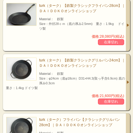
turk（ターク）【鉄製クラシックフライパン28cm】｜
zoom
ＤＡＩＤＯＫＯオンラインショップ
up!
Material： 鉄製
Size：外径28ｃｍ（底の厚み2.5mm) 重さ：1.9kg ドイ
ツ製
価格:28,080円(税込)
在庫切れ
turk（ターク）【鉄製クラシックグリルパン24cm】｜
ＤＡＩＤＯＫＯオンラインショップ
Material： 鉄製
Size：φ24cm（底φ18cm）D31×H4.3(取っ手含6.9cm) 底の
厚み0.3cm
zoom up!
重さ：1.4kg ドイツ製
３サイズ（20cm/24cm/28cm）
価格:21,600円(税込)
このフライパンに最も適している調理は塩、コショウのみでじっくり肉や野菜を
在庫切れ
焼く、卵焼き、パンケーキなど本来の食材の持ち味を引き出すシンプルなもので
す。 今度は何を焼こうかなと、焼くことが楽しみになるフライパンです。
turk（ターク）フライパン【クラシックグリルパン
28cm】｜ＤＡＩＤＯＫＯオンラインショップ
Material： 鉄製