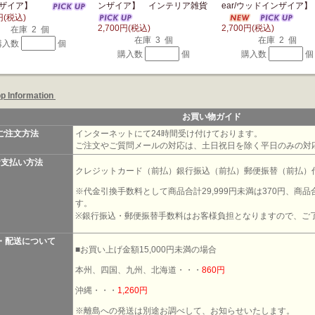
ンザイア】
ンザイア】 インテリア雑貨
ear/ウッドインザイ
円(税込)
2,700円(税込)
2,700円(税込)
在庫 2 個
在庫 3 個
在庫 2 個
購入数
個
購入数
個
購入数
個
p Information
お買い物ガイド
ご注文方法
インターネットにて24時間受け付けております。
ご注文やご質問メールの対応は、土日祝日を除く平日のみの対
お支払い方法
クレジットカード（前払）銀行振込（前払）郵便振替（前払）
※代金引換手数料として商品合計29,999円未満は370円、商品合
す。
※銀行振込・郵便振替手数料はお客様負担となりますので、ご
・配送について
■お買い上げ金額15,000円未満の場合
本州、四国、九州、北海道・・・
860円
沖縄・・・
1,260円
※離島への発送は別途お調べして、お知らせいたします。