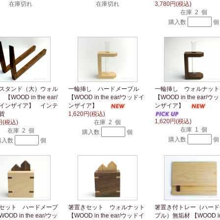
在庫切れ
在庫切れ
3,780円(税込)
在庫 2 個
購入数
個
スタンド（大）ウォル
一輪挿し ハードメープル
一輪挿し ウォルナッ
WOOD in the ear/
【WOOD in the ear/ウッドイ
【WOOD in the ear/ウ
インザイア】 インテ
ンザイア】
ンザイア】
貨
1,620円(税込)
1,620円(税込)
円(税込)
在庫 2 個
在庫 1 個
在庫 2 個
購入数
個
購入数
個
購入数
個
セット ハードメープ
箸置きセット ウォルナット
箸置き付トレー（ハード
OD in the ear/ウッ
【WOOD in the ear/ウッドイ
プル）無垢材 【WOOD in 