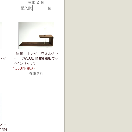
在庫 2 個
購入数
個
ト
一輪挿しトレイ ウォルナッ
ッドイ
ト 【WOOD in the ear/ウッ
ドインザイア】
4,860円(税込)
在庫切れ
メー
the