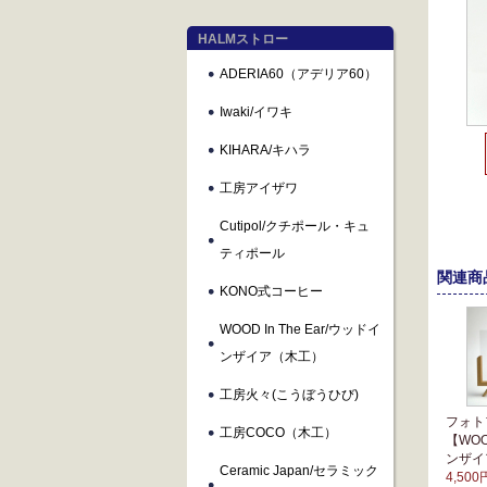
HALMストロー
ADERIA60（アデリア60）
Iwaki/イワキ
KIHARA/キハラ
工房アイザワ
Cutipol/クチポール・キュ
ティポール
関連商
KONO式コーヒー
WOOD In The Ear/ウッドイ
ンザイア（木工）
工房火々(こうぼうひび)
フォ
工房COCO（木工）
【WOOD
ンザイ
Ceramic Japan/セラミック
4,500