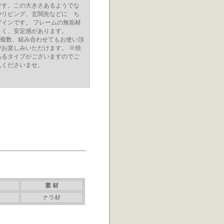
です。この大きさあるようでな
やリビング、玄関先などに ち
インです。 フレームの無垢材
くく、安定感があります。
ど複数、組み合わせてもお使い頂
お楽しみいただけます。 ※焼
あるタイプがございますのでご
入くださいませ。
素 材
ナラ材