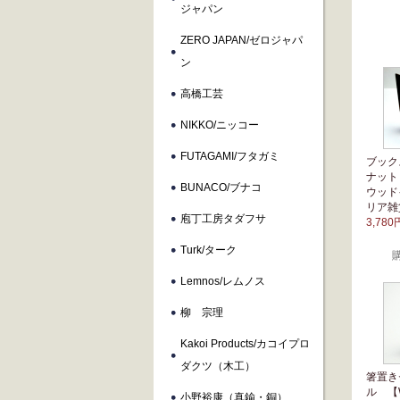
ジャパン
ZERO JAPAN/ゼロジャパ
ン
高橋工芸
NIKKO/ニッコー
FUTAGAMI/フタガミ
ブック
ナット 【
BUNACO/ブナコ
ウッド
リア雑
庖丁工房タダフサ
3,780
Turk/ターク
Lemnos/レムノス
柳 宗理
Kakoi Products/カコイプロ
ダクツ（木工）
箸置き
ル 【WO
小野裕康（真鍮・銅）