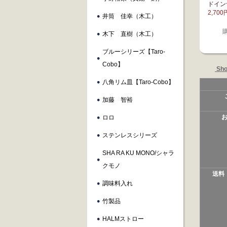
ドイ
2,700
井筒 佳幸（木工）
木下 直樹（木工）
ブルーシリーズ【taro-
Cobo】
Sho
八角リム皿【taro-Cobo】
加藤 智裕
ロロ
ステンレスシリーズ
SHA RA KU MONO/シャラ
クモノ
送料
調味料入れ
竹製品
HALMストロー