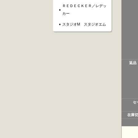
ＲＥＤＥＣＫＥＲ／レデッ
カー
スタジオM スタジオエム
返品
セ
在庫