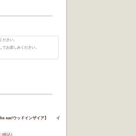
ください。
してお楽しみください。
the ear/ウッドインザイア】 イ
円 (税込)