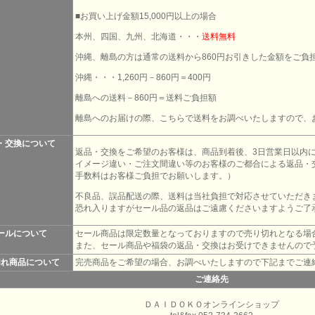
■お買い上げ金額15,000円以上の場合
本州、四国、九州、北海道・・・
送料無料
沖縄、離島の方は通常の送料から860円お引きした金額をご負
沖縄・・・1,260円－860円＝400円
離島への送料－860円＝送料ご負担額
離島へのお届けの際、こちらで送料をお調べいたしますので、
・交換について
返品・交換をご希望のお客様は、商品到着後、3日営業日以内
イメージ違い・ご注文間違い等のお客様のご都合による返品・
手数料はお客様ご負担でお願いします。）
不良品、誤品配送の際、送料は当社負担で対応させていただき
恐れ入りますがセール品の返品はご遠慮くださいますようご了
ールについて
セール商品は限定数量となっておりますので売り切れとなる場
また、セール商品や福袋の返品・交換はお受けできませんので
切れ商品について
完売商品をご希望の場合、お調べいたしますので下記までご連
ご連絡先
ＤＡＩＤＯＫＯオンラインショップ