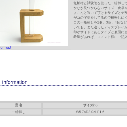
無垢材と試験管を使った一輪挿し
かなか見つからないサイズ…食卓
ょこんと置いて頂けるサイズとデザ
がコの字型をしてるので横転しに
この一輪挿しを2個、3個、4個な
いても、また違ったディスプレイが
印がサイドにあるタイプと底面に
希望があれば、コメント欄にご記
oom up!
Information
品 名
サイズ(?)
一輪挿し
W5.7×D3.0×H11.6