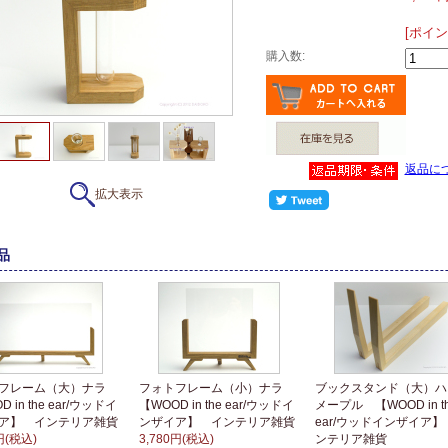
[ポイン
購入数:
返品に
拡大表示
品
トフレーム（大）ナラ
フォトフレーム（小）ナラ
ブックスタンド（大）ハ
 in the ear/ウッドイ
【WOOD in the ear/ウッドイ
メープル 【WOOD in t
ア】 インテリア雑貨
ンザイア】 インテリア雑貨
ear/ウッドインザイア】
円(税込)
3,780円(税込)
ンテリア雑貨