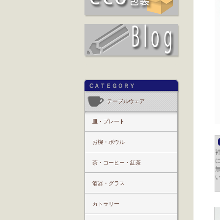
CＡＴＥＧＯＲＹ
テーブルウェア
皿・プレート
お椀・ボウル
に
茶・コーヒー・紅茶
酒器・グラス
カトラリー