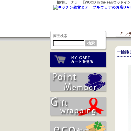
一輪挿し ナラ 【WOOD in the ear/ウ
キッチ
商品検索
一輪挿し